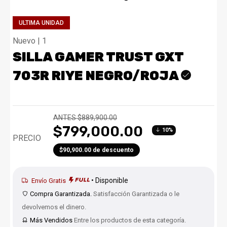
ULTIMA UNIDAD
Nuevo | 1
SILLA GAMER TRUST GXT
703R RIYE NEGRO/ROJA
ANTES $889,900.00
$799,000.00
10%
PRECIO
$90,900.00 de descuento
• Disponible
Envío Gratis
Compra Garantizada.
Satisfacción Garantizada o le
devolvemos el dinero.
Más Vendidos
Entre los productos de esta categoría.