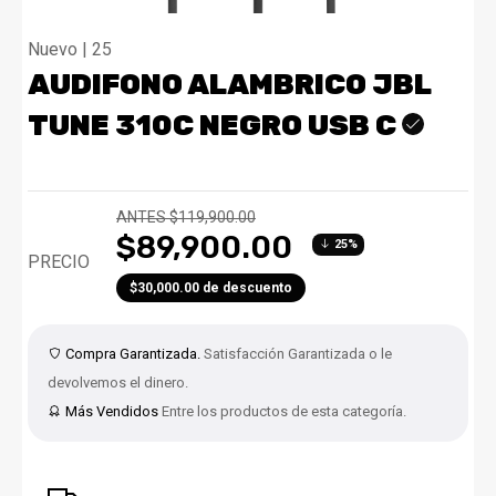
Nuevo | 25
AUDIFONO ALAMBRICO JBL
TUNE 310C NEGRO USB C
ANTES $119,900.00
$89,900.00
25%
PRECIO
$30,000.00 de descuento
Compra Garantizada.
Satisfacción Garantizada o le
devolvemos el dinero.
Más Vendidos
Entre los productos de esta categoría.