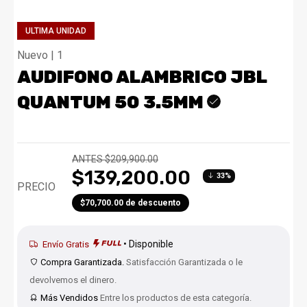
ULTIMA UNIDAD
Nuevo | 1
AUDIFONO ALAMBRICO JBL
QUANTUM 50 3.5MM
ANTES $209,900.00
$139,200.00
33%
PRECIO
$70,700.00 de descuento
• Disponible
Envío Gratis
Compra Garantizada.
Satisfacción Garantizada o le
devolvemos el dinero.
Más Vendidos
Entre los productos de esta categoría.