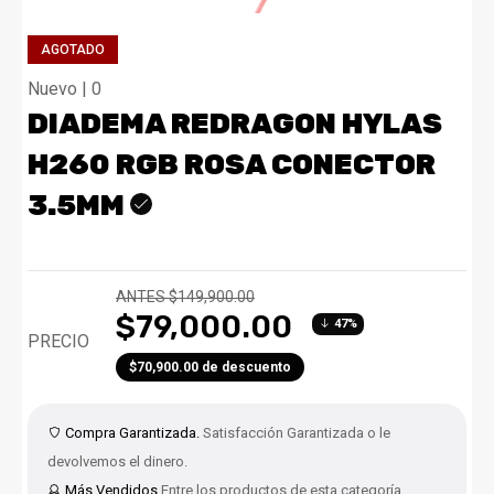
AGOTADO
Nuevo | 0
DIADEMA REDRAGON HYLAS
H260 RGB ROSA CONECTOR
3.5MM
ANTES $149,900.00
$79,000.00
47%
PRECIO
$70,900.00 de descuento
Compra Garantizada.
Satisfacción Garantizada o le
devolvemos el dinero.
Más Vendidos
Entre los productos de esta categoría.